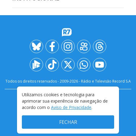
Todos os direitos reservados - 2009-
2026
- Rádio e Televisão Record S.A
Utilizamos cookies e tecnologia para
CARREIRA
FALE CONOSCO
PRIVACIDADE
aprimorar sua experiência de navegação de
TERMOS E CONDIÇÕES DE USO
acordo com o
Aviso de Privacidade
.
FECHAR