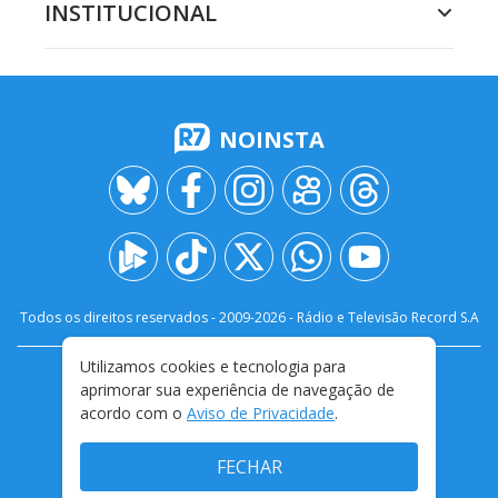
INSTITUCIONAL
NOINSTA
Todos os direitos reservados - 2009-
2026
- Rádio e Televisão Record S.A
Utilizamos cookies e tecnologia para
CARREIRA
FALE CONOSCO
PRIVACIDADE
aprimorar sua experiência de navegação de
TERMOS E CONDIÇÕES DE USO
acordo com o
Aviso de Privacidade
.
FECHAR