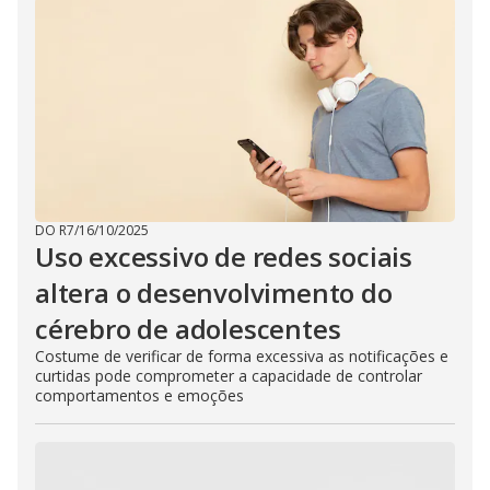
i
d
e
o
DO R7
/
16/10/2025
Uso excessivo de redes sociais
altera o desenvolvimento do
cérebro de adolescentes
Costume de verificar de forma excessiva as notificações e
curtidas pode comprometer a capacidade de controlar
comportamentos e emoções