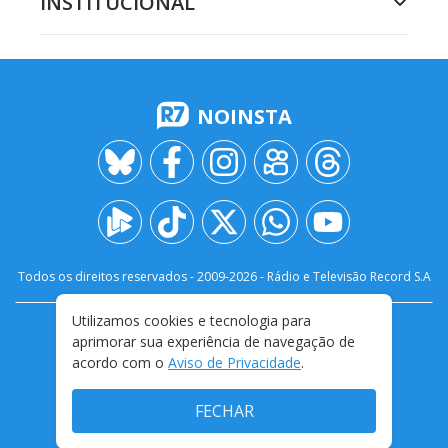
INSTITUCIONAL
NOINSTA
Todos os direitos reservados - 2009-
2026
- Rádio e Televisão Record S.A
Utilizamos cookies e tecnologia para
CARREIRA
FALE CONOSCO
PRIVACIDADE
aprimorar sua experiência de navegação de
TERMOS E CONDIÇÕES DE USO
acordo com o
Aviso de Privacidade
.
FECHAR