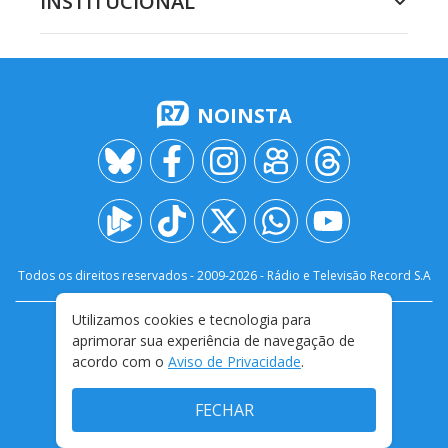
INSTITUCIONAL
NOINSTA
Todos os direitos reservados - 2009-
2026
- Rádio e Televisão Record S.A
Utilizamos cookies e tecnologia para
CARREIRA
FALE CONOSCO
PRIVACIDADE
aprimorar sua experiência de navegação de
TERMOS E CONDIÇÕES DE USO
acordo com o
Aviso de Privacidade
.
FECHAR