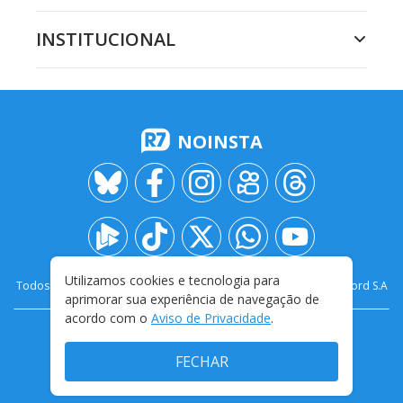
INSTITUCIONAL
NOINSTA
Utilizamos cookies e tecnologia para
Todos os direitos reservados - 2009-
2026
- Rádio e Televisão Record S.A
aprimorar sua experiência de navegação de
acordo com o
Aviso de Privacidade
.
CARREIRA
FALE CONOSCO
PRIVACIDADE
TERMOS E CONDIÇÕES DE USO
FECHAR