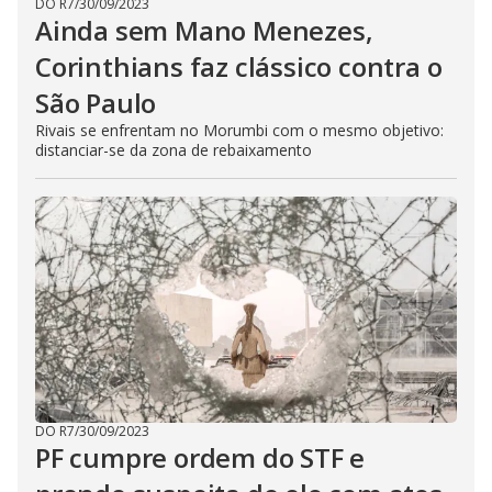
DO R7
/
30/09/2023
Ainda sem Mano Menezes,
Corinthians faz clássico contra o
São Paulo
Rivais se enfrentam no Morumbi com o mesmo objetivo:
distanciar-se da zona de rebaixamento
DO R7
/
30/09/2023
PF cumpre ordem do STF e