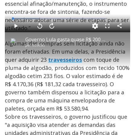
essencial afinação/manutenção, o instrumento
encontra-se fora de sintonia, fazendo-se
necessário adotar uma série de etapas para ser
L
o
a
utilizado.”
d
C
P
V
A
P
F
e
o
l
o
v
u
d
m
a
l
a
l
:
Governo Lula gasta quase R$ 200 mil na compra de seis móveis para o Palácio da Alvorada
p
y
t
n
l
2
Algumas das compras sem licitação ainda não
a
a
ç
s
8
por
Notícias
r
r
a
c
.
t
1
r
l
r
7
foram efetivadas. Em uma delas, a Presidência
i
0
1
e
6
l
s
0
e
%
h
quer adquirir 23
e
travesseiros
s
com toque de
n
a
g
e
r
u
g
pluma de algodão, produzidos com tecido 100%
n
u
a
d
n
o
d
algodão cetim 233 fios. O valor estimado é de
s
o
s
R$ 4.170,36 (R$ 181,32 cada travesseiro). O
y
governo também dispensou a licitação para a
compra de uma máquina envelopadora de
M
V
u
d
paletes, orçada em R$ 53.580,94.
o
Sobre os travesseiros, o governo justificou que
i
"a aquisição visa atender as demandas das
unidades administrativas da Presidência da