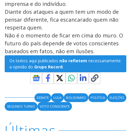
imprensa e do indivíduo.
Diante dos ataques a quem tem um modo de
pensar diferente, fica escancarado quem não
respeita quem.
Não é o momento de ficar em cima do muro. O
futuro do país depende de votos conscientes
baseados em fatos, não em ilusões.
Os textos aqui publicados
não refletem
necessariamente
a opinião do
Grupo Record
.
DEBATE
LULA
BOLSONARO
POLÍTICA
ELEIÇÕES
SEGUNDO TURNO
VOTO CONSCIENTE
Últimas