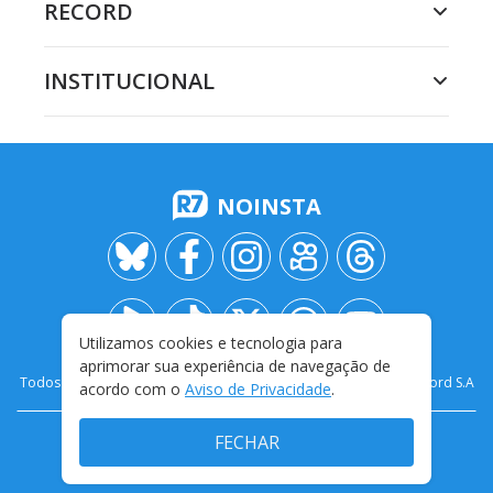
RECORD
INSTITUCIONAL
NOINSTA
Utilizamos cookies e tecnologia para
aprimorar sua experiência de navegação de
Todos os direitos reservados - 2009-
2026
- Rádio e Televisão Record S.A
acordo com o
Aviso de Privacidade
.
FECHAR
CARREIRA
FALE CONOSCO
PRIVACIDADE
TERMOS E CONDIÇÕES DE USO