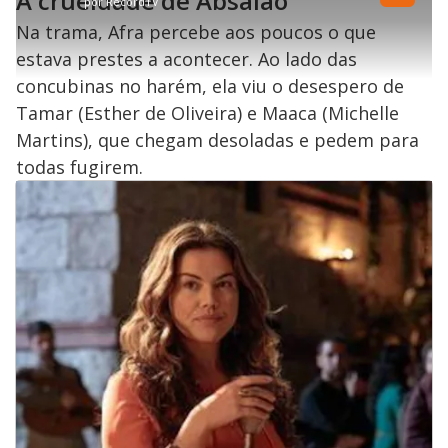
A crueldade de Absalão
por
RecordTV
r
r
a
c
.
t
1
r
l
r
4
i
0
1
e
Na trama, Afra percebe aos poucos o que
9
l
s
0
e
%
h
e
s
n
a
estava prestes a acontecer. Ao lado das
g
e
r
u
g
n
u
a
concubinas no harém, ela viu o desespero de
d
n
o
d
s
o
Tamar (Esther de Oliveira) e Maaca (Michelle
s
Martins), que chegam desoladas e pedem para
y
todas fugirem.
M
V
u
d
o
i
d
e