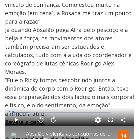
vínculo de confiança. Como estou muito na
emoção [em cena], a Rosana me traz um pouco
para a razão”.
Já quando Absalão pega Afra pelo pescoço e a
beija à força, os movimentos dos atores
também precisaram ser estudados e
calculados, tudo com a ajuda do coordenador e
coreógrafo de lutas cênicas Rodrigo Alex
Moraes.
“Eu e o Ricky fomos descobrindo juntos a
dinâmica do corpo com o Rodrigo. Então, teve
essa preparação dos dois lados: o mais corporal
e físico, e o do sentimento, da emoção",
afirmou a atriz.
L
o
a
Reveja a cena:
d
C
P
V
A
P
F
e
o
l
o
v
u
d
m
a
l
a
l
:
Absalão violenta as concubinas de Davi | Reis
p
y
t
n
l
14
1
a
a
ç
s
5