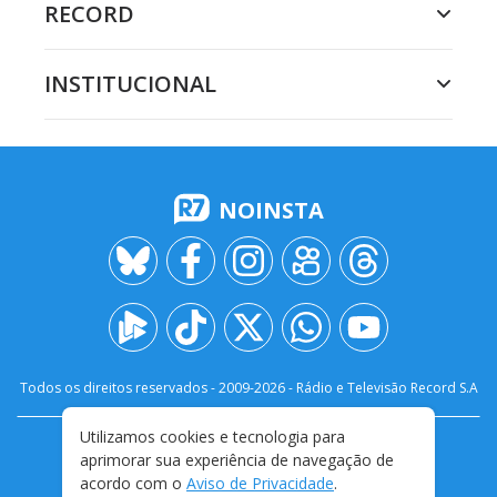
RECORD
INSTITUCIONAL
NOINSTA
Todos os direitos reservados - 2009-
2026
- Rádio e Televisão Record S.A
Utilizamos cookies e tecnologia para
CARREIRA
FALE CONOSCO
PRIVACIDADE
aprimorar sua experiência de navegação de
TERMOS E CONDIÇÕES DE USO
acordo com o
Aviso de Privacidade
.