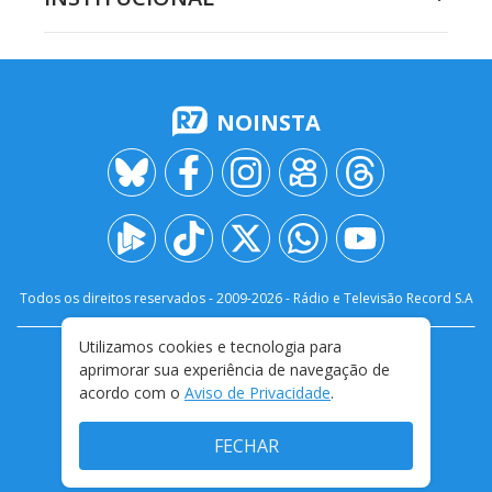
NOINSTA
Todos os direitos reservados - 2009-
2026
- Rádio e Televisão Record S.A
Utilizamos cookies e tecnologia para
CARREIRA
FALE CONOSCO
PRIVACIDADE
aprimorar sua experiência de navegação de
TERMOS E CONDIÇÕES DE USO
acordo com o
Aviso de Privacidade
.
FECHAR