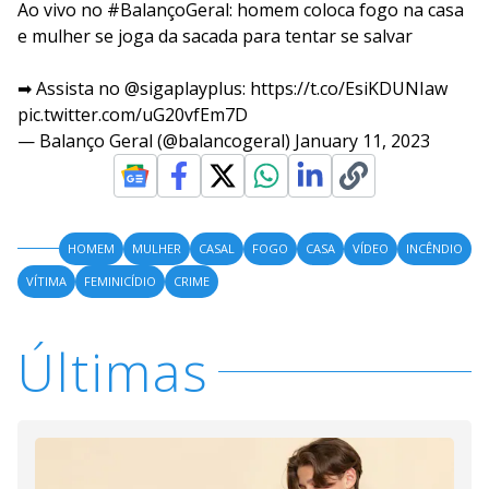
Ao vivo no
#BalançoGeral
: homem coloca fogo na casa
e mulher se joga da sacada para tentar se salvar
➡ Assista no
@sigaplayplus
:
https://t.co/EsiKDUNIaw
pic.twitter.com/uG20vfEm7D
— Balanço Geral (@balancogeral)
January 11, 2023
HOMEM
MULHER
CASAL
FOGO
CASA
VÍDEO
INCÊNDIO
VÍTIMA
FEMINICÍDIO
CRIME
Últimas