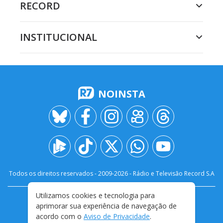
RECORD
INSTITUCIONAL
NOINSTA
Todos os direitos reservados - 2009-
2026
- Rádio e Televisão Record S.A
Utilizamos cookies e tecnologia para
CARREIRA
FALE CONOSCO
PRIVACIDADE
aprimorar sua experiência de navegação de
TERMOS E CONDIÇÕES DE USO
acordo com o
Aviso de Privacidade
.