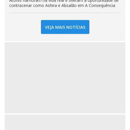
Atores namoram na vida real e tiveram a oportunidade de
contracenar como Ashira e Absalão em A Consequência
VEJA MAIS NOTÍCIAS