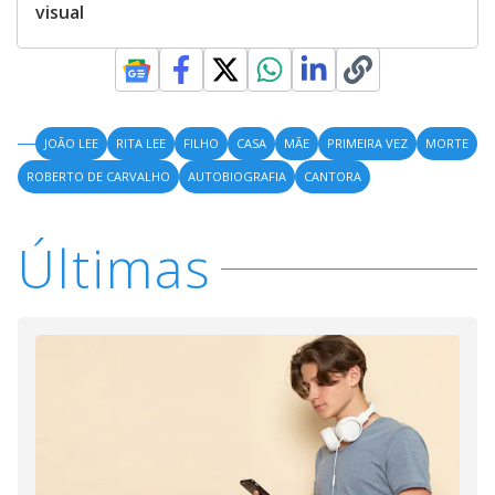
visual
JOÃO LEE
RITA LEE
FILHO
CASA
MÃE
PRIMEIRA VEZ
MORTE
ROBERTO DE CARVALHO
AUTOBIOGRAFIA
CANTORA
Últimas