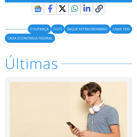
POUPANÇA
FGTS
SAQUE EXTRAORDINÁRIO
CAIXA TEM
CAIXA ECONÔMICA FEDERAL
Últimas