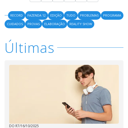
RECORD
FAZENDA 12
EDIÇÃO
TUDO
PROBLEMAS
PROGRAMA
CUIDADOS
PROVAS
ELABORAÇÃO
REALITY SHOW
Últimas
DO R7
/
16/10/2025