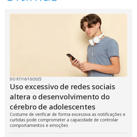
V
d
o
i
d
e
o
DO R7
/
16/10/2025
Uso excessivo de redes sociais
altera o desenvolvimento do
cérebro de adolescentes
Costume de verificar de forma excessiva as notificações e
curtidas pode comprometer a capacidade de controlar
comportamentos e emoções