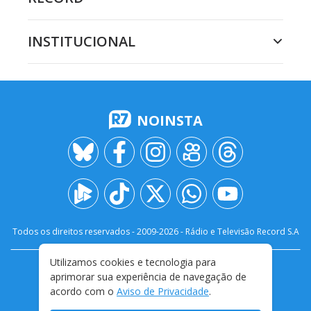
INSTITUCIONAL
NOINSTA
Todos os direitos reservados - 2009-
2026
- Rádio e Televisão Record S.A
Utilizamos cookies e tecnologia para
CARREIRA
FALE CONOSCO
PRIVACIDADE
aprimorar sua experiência de navegação de
TERMOS E CONDIÇÕES DE USO
acordo com o
Aviso de Privacidade
.