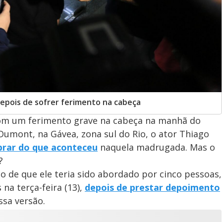
pois de sofrer ferimento na cabeça
om um ferimento grave na cabeça na manhã do
Dumont, na Gávea, zona sul do Rio, o ator Thiago
brar do que aconteceu
naquela madrugada. Mas o
?
ão de que ele teria sido abordado por cinco pessoas,
na terça-feira (13),
depois de prestar depoimento
ssa versão.