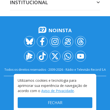
INSTITUCIONAL
NOINSTA
Todos os direitos reservados - 2009-
2026
- Rádio e Televisão Record S.A
Utilizamos cookies e tecnologia para
CARREIRA
FALE CONOSCO
PRIVACIDADE
aprimorar sua experiência de navegação de
TERMOS E CONDIÇÕES DE USO
acordo com o
Aviso de Privacidade
.
FECHAR