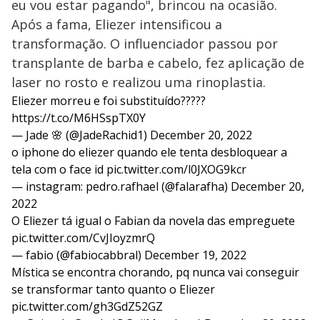
eu vou estar pagando", brincou na ocasião.
Após a fama, Eliezer intensificou a
transformação. O influenciador passou por
transplante de barba e cabelo, fez aplicação de
laser no rosto e realizou uma rinoplastia.
Eliezer morreu e foi substituído?????
https://t.co/M6HSspTX0Y
— Jade 🌸 (@JadeRachid1)
December 20, 2022
o iphone do eliezer quando ele tenta desbloquear a
tela com o face id
pic.twitter.com/l0JXOG9kcr
— instagram: pedro.rafhael (@falarafha)
December 20,
2022
O Eliezer tá igual o Fabian da novela das empreguete
pic.twitter.com/CvJIoyzmrQ
— fabio (@fabiocabbral)
December 19, 2022
Mística se encontra chorando, pq nunca vai conseguir
se transformar tanto quanto o Eliezer
pic.twitter.com/gh3GdZ52GZ