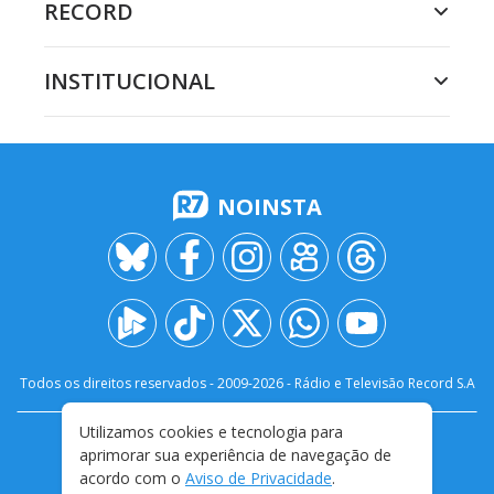
RECORD
INSTITUCIONAL
NOINSTA
Todos os direitos reservados - 2009-
2026
- Rádio e Televisão Record S.A
Utilizamos cookies e tecnologia para
CARREIRA
FALE CONOSCO
PRIVACIDADE
aprimorar sua experiência de navegação de
TERMOS E CONDIÇÕES DE USO
acordo com o
Aviso de Privacidade
.