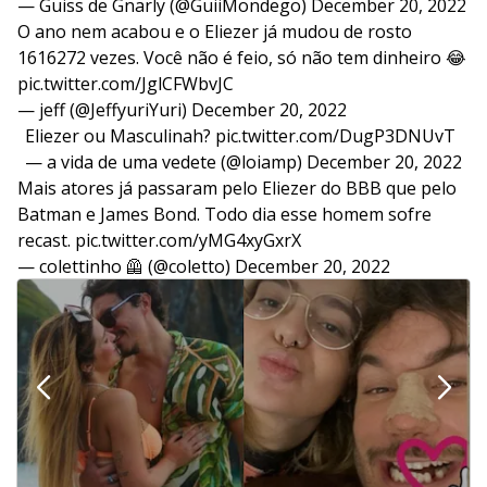
— Guiss de Gnarly (@GuiiMondego)
December 20, 2022
O ano nem acabou e o Eliezer já mudou de rosto
1616272 vezes. Você não é feio, só não tem dinheiro 😂
pic.twitter.com/JglCFWbvJC
— jeff (@JeffyuriYuri)
December 20, 2022
Eliezer ou Masculinah?
pic.twitter.com/DugP3DNUvT
— a vida de uma vedete (@loiamp)
December 20, 2022
Mais atores já passaram pelo Eliezer do BBB que pelo
Batman e James Bond. Todo dia esse homem sofre
recast.
pic.twitter.com/yMG4xyGxrX
— colettinho 🦺 (@coletto)
December 20, 2022