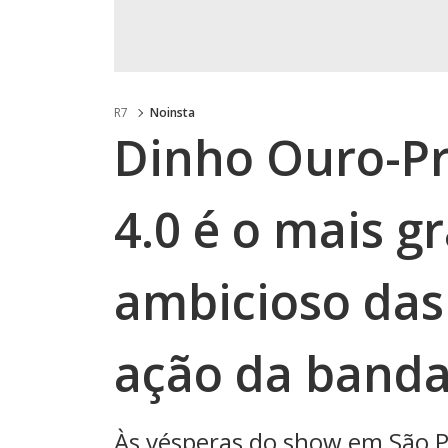
R7
Noinsta
Dinho Ouro-Pre
4.0 é o mais g
ambicioso das
ação da banda
Às vésperas do show em São Pau