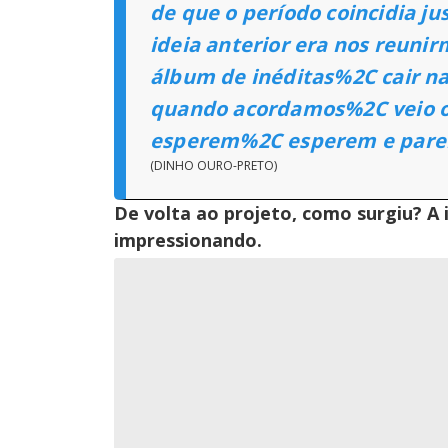
de que o período coincidia j
ideia anterior era nos reun
álbum de inéditas%2C cair n
quando acordamos%2C veio o
esperem%2C esperem e pare
(DINHO OURO-PRETO)
De volta ao projeto, como surgiu? A 
impressionando.