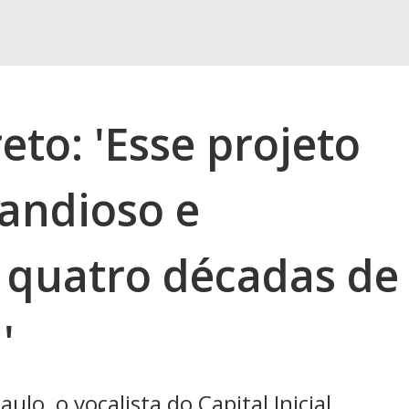
to: 'Esse projeto
randioso e
 quatro décadas de
'
lo, o vocalista do Capital Inicial