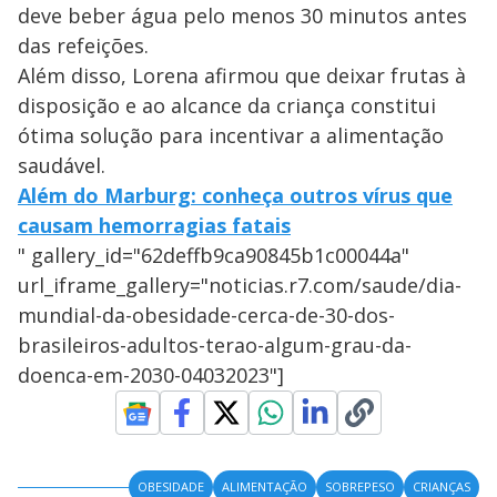
deve beber água pelo menos 30 minutos antes
das refeições.
Além disso, Lorena afirmou que deixar frutas à
disposição e ao alcance da criança constitui
ótima solução para incentivar a alimentação
saudável.
Além do Marburg: conheça outros vírus que
causam hemorragias fatais
" gallery_id="62deffb9ca90845b1c00044a"
url_iframe_gallery="noticias.r7.com/saude/dia-
mundial-da-obesidade-cerca-de-30-dos-
brasileiros-adultos-terao-algum-grau-da-
doenca-em-2030-04032023"]
OBESIDADE
ALIMENTAÇÃO
SOBREPESO
CRIANÇAS