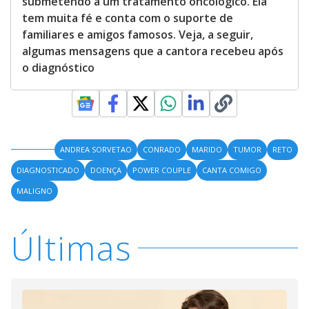
submetendo a um tratamento oncológico. Ela
tem muita fé e conta com o suporte de
familiares e amigos famosos. Veja, a seguir,
algumas mensagens que a cantora recebeu após
o diagnóstico
ANDREA SORVETAO
CONRADO
MARIDO
TUMOR
RETO
DIAGNOSTICADO
DOENÇA
POWER COUPLE
CANTA COMIGO
MALIGNO
Últimas