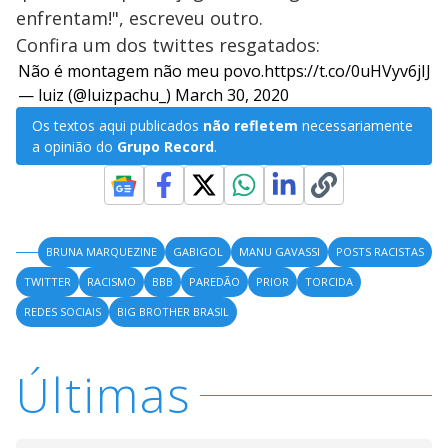
enfrentam!", escreveu outro.
Confira um dos twittes resgatados:
Não é montagem não meu povo.
https://t.co/0uHVyv6jIJ
— luiz (@luizpachu_)
March 30, 2020
Os textos aqui publicados
não refletem
necessariamente
a opinião do
Grupo Record
.
BRUNA MARQUEZINE
GABIGOL
MANU GAVASSI
POSTS RACISTAS
TWITTER
RACISMO
BBB
PAREDÃO
PRIOR
TORCIDA
REDES SOCIAIS
BIG BROTHER BRASIL
Últimas