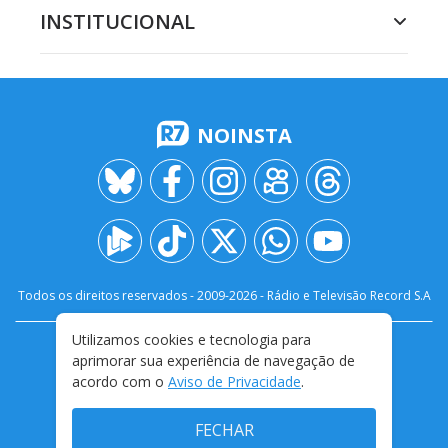
INSTITUCIONAL
NOINSTA
Todos os direitos reservados - 2009-
2026
- Rádio e Televisão Record S.A
Utilizamos cookies e tecnologia para
CARREIRA
FALE CONOSCO
PRIVACIDADE
aprimorar sua experiência de navegação de
TERMOS E CONDIÇÕES DE USO
acordo com o
Aviso de Privacidade
.
FECHAR