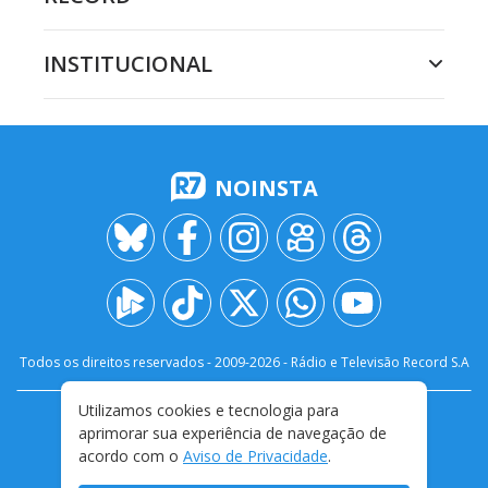
INSTITUCIONAL
NOINSTA
Todos os direitos reservados - 2009-
2026
- Rádio e Televisão Record S.A
Utilizamos cookies e tecnologia para
CARREIRA
FALE CONOSCO
PRIVACIDADE
aprimorar sua experiência de navegação de
TERMOS E CONDIÇÕES DE USO
acordo com o
Aviso de Privacidade
.