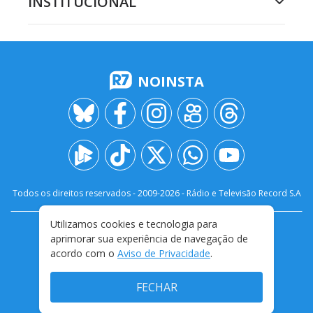
INSTITUCIONAL
NOINSTA
Todos os direitos reservados - 2009-
2026
- Rádio e Televisão Record S.A
Utilizamos cookies e tecnologia para
CARREIRA
FALE CONOSCO
PRIVACIDADE
aprimorar sua experiência de navegação de
TERMOS E CONDIÇÕES DE USO
acordo com o
Aviso de Privacidade
.
FECHAR