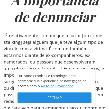
de denunciar
“É relativamente comum que o autor [do crime
stalking] seja alguém que já teve algum tipo de
vínculo com a vítima. É comum também
estarmos diante de ex-companheiros, ex-
namorados, ou pessoas que desenvolveram
uma obsessão unilateral [...] Em muitos casos, é
importante que se diga, o comportamento
Utilizamos cookies e tecnologia para
surge após o término de um relacionamento,
aprimorar sua experiência de navegação de
acordo com o
Aviso de Privacidade
.
ou diante de uma frustração afetiva [...] em que
passam a perseguir a vítima por interações em
FECHAR
redes sociais ou mesmo saem do ambiente
digital e vão para o ambiente físico. O ponto em