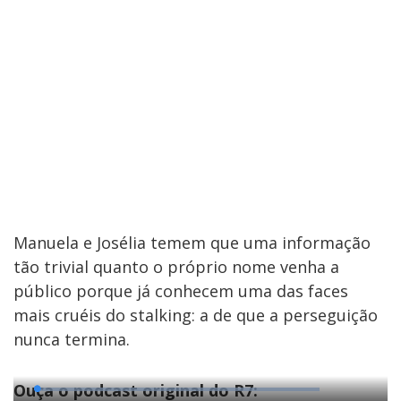
Manuela e Josélia temem que uma informação
tão trivial quanto o próprio nome venha a
público porque já conhecem uma das faces
mais cruéis do stalking: a de que a perseguição
nunca termina.
Ouça o podcast original do R7:
Loaded
Loaded
:
:
0.31%
0.41%