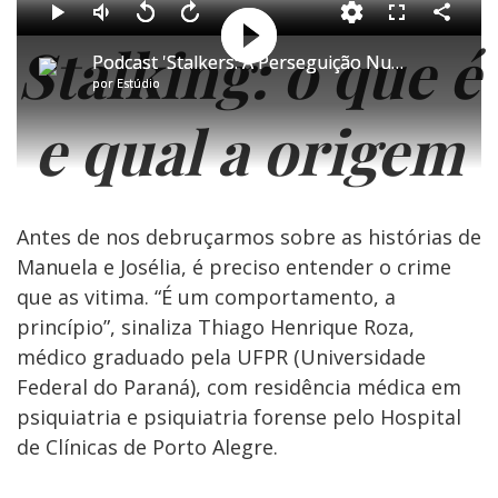
Compartil
Compartil
Play
Play
Mudo
Mudo
Voltar
Voltar
Avançar
Avançar
Play
Play
Fullscreen
Fullscreen
Stalking: o que é
10
10
10
10
segundos
segundos
segundos
segundos
Podcast 'Stalkers: A Perseguição Nunca Termina' | Episódio 01: Qualquer Pessoa Pode Ser Ele
Podcast 'Stalkers: A Perseguição Nunca Termina' | Episódio 02: Uma Ligação de Quase 40 Anos
por
por
Estúdio
Estúdio
Video
Video
e qual a origem
Antes de nos debruçarmos sobre as histórias de
Manuela e Josélia, é preciso entender o crime
que as vitima. “É um comportamento, a
princípio”, sinaliza Thiago Henrique Roza,
médico graduado pela UFPR (Universidade
Federal do Paraná), com residência médica em
psiquiatria e psiquiatria forense pelo Hospital
de Clínicas de Porto Alegre.