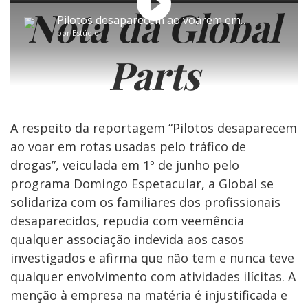
Play
Mudo
Voltar
Avançar
Play
Fullscreen
Nota da Global
10
10
segundos
segundos
Pilotos desaparecem ao voarem em rotas usadas pelo tráfico de drogas
por
Estúdio
Video
Parts
A respeito da reportagem “Pilotos desaparecem
ao voar em rotas usadas pelo tráfico de
drogas”, veiculada em 1º de junho pelo
programa Domingo Espetacular, a Global se
solidariza com os familiares dos profissionais
desaparecidos, repudia com veemência
qualquer associação indevida aos casos
investigados e afirma que não tem e nunca teve
qualquer envolvimento com atividades ilícitas. A
menção à empresa na matéria é injustificada e