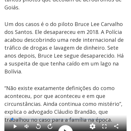
Goiás.
Um dos casos é o do piloto Bruce Lee Carvalho
dos Santos. Ele desapareceu em 2018. A Polícia
acabou descobrindo uma rede internacional de
tráfico de drogas e lavagem de dinheiro. Sete
anos depois, Bruce Lee segue desaparecido. Há
a suspeita de que tenha caído em um lago na
Bolívia.
“Não existe exatamente definições do como
aconteceu, por que aconteceu e em que
circunstâncias. Ainda continua como mistério”,
explica o advogado Cláudio Brandão, que
trabalhou no caso para a família na época.
Loaded
:
0.74%
Compartil