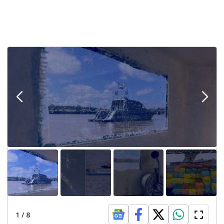
1
/
8