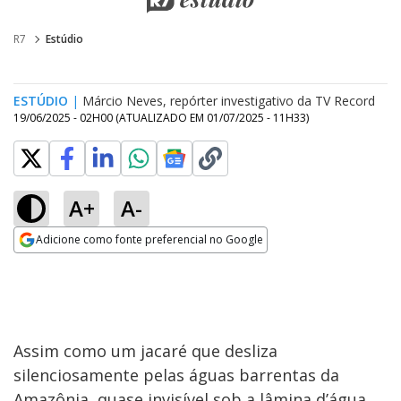
R7
Estúdio
ESTÚDIO
|
Márcio Neves, repórter investigativo da TV Record
19/06/2025 - 02H00
(ATUALIZADO EM
01/07/2025 - 11H33
)
A+
A-
Adicione como fonte preferencial no Google
Opens in new window
Assim como um jacaré que desliza
silenciosamente pelas águas barrentas da
Amazônia, quase invisível sob a lâmina d’água,