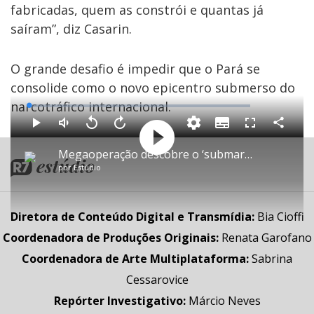
fabricadas, quem as constrói e quantas já
saíram”, diz Casarin.
O grande desafio é impedir que o Pará se
consolide como o novo epicentro submerso do
narcotráfico internacional.
Loaded
:
1.06%
Subtitles
Compartil
Play
Mudo
Voltar
Avançar
Play
Fullscreen
10
10
segundos
segundos
Megaoperação descobre o ‘submarino do tráfico’ na Ilha de Marajó, no Pará
por
Estúdio
Video
Diretora de Conteúdo Digital e Transmídia
:
Bia Cioffi
Coordenadora de Produções Originais
:
Renata Garofano
Coordenadora de Arte Multiplataforma
:
Sabrina
Cessarovice
Repórter Investigativo
:
Márcio Neves