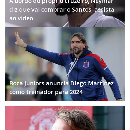
A bordo do próprio cruzeiro, Neymar
diz que vai comprar o Santos; assista
ao vídeo
Boca Juniors anuncia Diego Martínez
como treinador para 2024