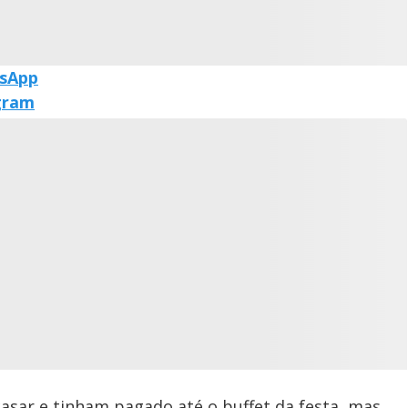
tsApp
egram
casar e tinham pagado até o buffet da festa, mas