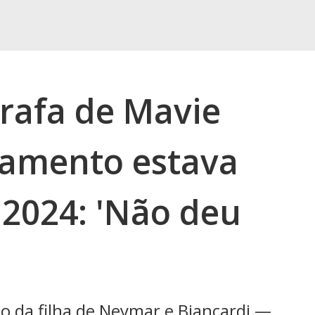
grafa de Mavie
samento estava
2024: 'Não deu
io da filha de Neymar e Biancardi —