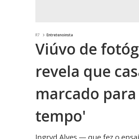
R7
Entretenoinsta
Viúvo de fotó
revela que ca
marcado para 
tempo'
Ingryd Alves — que fez o ensa