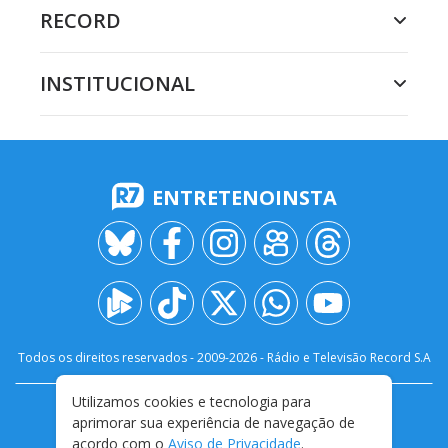
RECORD
INSTITUCIONAL
ENTRETENOINSTA
Todos os direitos reservados - 2009-
2026
- Rádio e Televisão Record S.A
Utilizamos cookies e tecnologia para
CARREIRA
FALE CONOSCO
PRIVACIDADE
aprimorar sua experiência de navegação de
TERMOS E CONDIÇÕES DE USO
acordo com o
Aviso de Privacidade
.