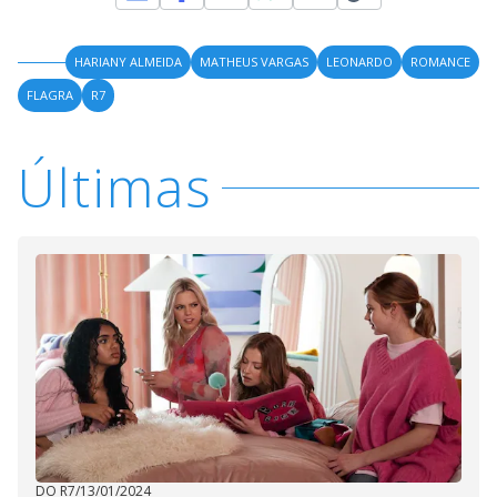
HARIANY ALMEIDA
MATHEUS VARGAS
LEONARDO
ROMANCE
FLAGRA
R7
Últimas
DO R7
/
13/01/2024