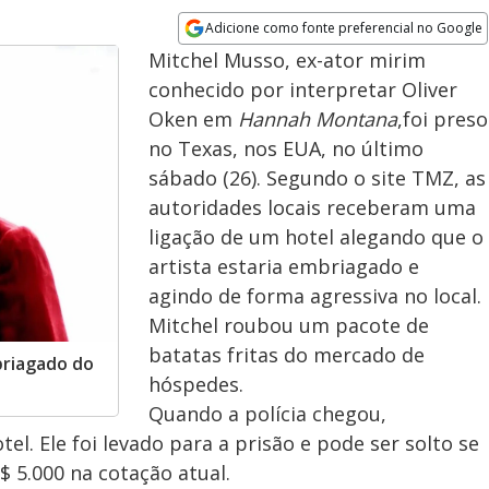
Adicione como fonte preferencial no Google
Opens in new window
Mitchel Musso, ex-ator mirim
conhecido por interpretar Oliver
Oken em
Hannah Montana
,foi preso
no Texas, nos EUA, no último
sábado (26). Segundo o site TMZ, as
autoridades locais receberam uma
ligação de um hotel alegando que o
artista estaria embriagado e
agindo de forma agressiva no local.
Mitchel roubou um pacote de
batatas fritas do mercado de
briagado do
hóspedes.
Quando a polícia chegou,
el. Ele foi levado para a prisão e pode ser solto se
$ 5.000 na cotação atual.