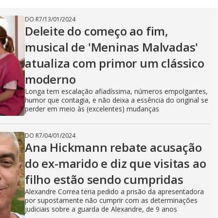
DO R7
/
13/01/2024
Deleite do começo ao fim,
musical de 'Meninas Malvadas'
atualiza com primor um clássico
moderno
Longa tem escalação afiadíssima, números empolgantes,
humor que contagia, e não deixa a essência do original se
perder em meio às (excelentes) mudanças
DO R7
/
04/01/2024
Ana Hickmann rebate acusação
do ex-marido e diz que visitas ao
filho estão sendo cumpridas
Alexandre Correa teria pedido a prisão da apresentadora
por supostamente não cumprir com as determinações
judiciais sobre a guarda de Alexandre, de 9 anos