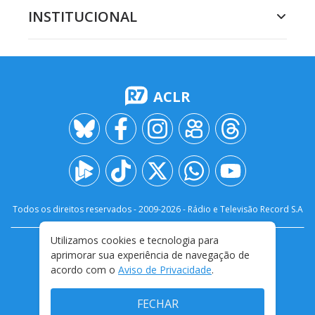
INSTITUCIONAL
ACLR
Todos os direitos reservados - 2009-
2026
- Rádio e Televisão Record S.A
Utilizamos cookies e tecnologia para
CARREIRA
FALE CONOSCO
PRIVACIDADE
aprimorar sua experiência de navegação de
TERMOS E CONDIÇÕES DE USO
acordo com o
Aviso de Privacidade
.
FECHAR