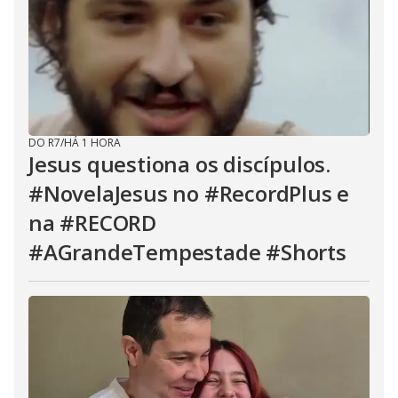
DO R7
/
HÁ 1 HORA
Jesus questiona os discípulos.
#NovelaJesus no #RecordPlus e
na #RECORD
#AGrandeTempestade #Shorts