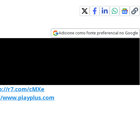
Adicione como fonte preferencial no Google
Opens in new window
p://r7.com/cMXe
//www.playplus.com