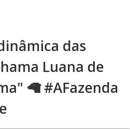
 dinâmica das
chama Luana de
ama" 🦙 #AFazenda
e