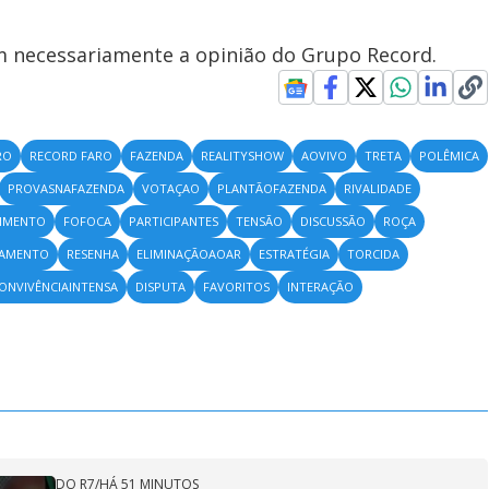
em necessariamente a opinião do Grupo Record.
RO
RECORD FARO
FAZENDA
REALITYSHOW
AOVIVO
TRETA
POLÊMICA
PROVASNAFAZENDA
VOTAÇAO
PLANTÃOFAZENDA
RIVALIDADE
IMENTO
FOFOCA
PARTICIPANTES
TENSÃO
DISCUSSÃO
ROÇA
NAMENTO
RESENHA
ELIMINAÇÃOAOAR
ESTRATÉGIA
TORCIDA
ONVIVÊNCIAINTENSA
DISPUTA
FAVORITOS
INTERAÇÃO
DO R7
/
HÁ 51 MINUTOS