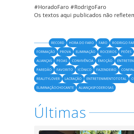
#HoradoFaro #RodrigoFaro
Os textos aqui publicados não reflet
RECORD
HORA DO FARO
FARO
RODRIGO FA
FORMAÇÃO
PROVA
ELIMINAÇÃO
ROCEIROS
PEÕES
ALIANÇAS
PEOAS
CONVIVÊNCIA
EMOÇÃO
ENTRETEN
PAREDÃO
FAVORITO
ICÔNICO
FAZENDEIRO
CONFI
REALITYLOVER
LACRAÇÃO
ENTRETENIMENTOTOTAL
C
ELIMINAÇÃOCHOCANTE
ALIANÇASPODEROSAS
Últimas