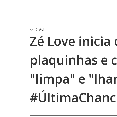
R7
Aclr
Zé Love inicia
plaquinhas e 
"limpa" e "lh
#ÚltimaChanc