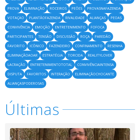
PROVA
ELIMINAÇÃO
ROCEIROS
PEÕES
PROVASNAFAZENDA
VOTAÇAO
PLANTÃOFAZENDA
RIVALIDADE
ALIANÇAS
PEOAS
CONVIVÊNCIA
EMOÇÃO
ENTRETENIMENTO
FOFOCA
PARTICIPANTES
TENSÃO
DISCUSSÃO
ROÇA
PAREDÃO
FAVORITO
ICÔNICO
FAZENDEIRO
CONFINAMENTO
RESENHA
ELIMINAÇÃOAOAR
ESTRATÉGIA
TORCIDA
REALITYLOVER
LACRAÇÃO
ENTRETENIMENTOTOTAL
CONVIVÊNCIAINTENSA
DISPUTA
FAVORITOS
INTERAÇÃO
ELIMINAÇÃOCHOCANTE
ALIANÇASPODEROSAS
Últimas