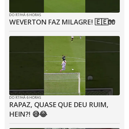
DO R7
/
HÁ 6 HORAS
WEVERTON FAZ MILAGRE! 🇪🇪🧤
DO R7
/
HÁ 6 HORAS
RAPAZ, QUASE QUE DEU RUIM,
HEIN?! 😅😂⁣