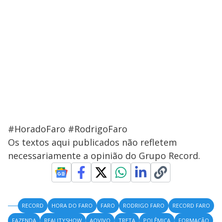
#HoradoFaro #RodrigoFaro
Os textos aqui publicados não refletem
necessariamente a opinião do Grupo Record.
RECORD
HORA DO FARO
FARO
RODRIGO FARO
RECORD FARO
FAZENDA
REALITYSHOW
AOVIVO
TRETA
POLÊMICA
FORMAÇÃO