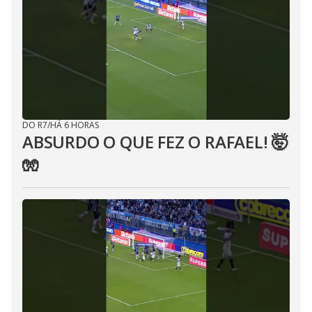
DO R7
/
HÁ 6 HORAS
ABSURDO O QUE FEZ O RAFAEL! 🤯
🧤