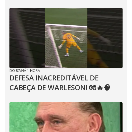
DO R7
/
HÁ 1 HORA
DEFESA INACREDITÁVEL DE
CABEÇA DE WARLESON! 🧤🔥🧠