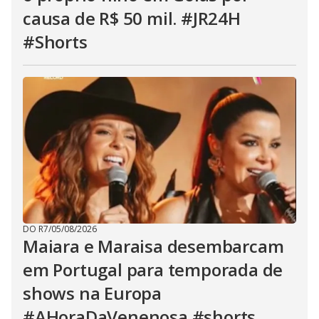
causa de R$ 50 mil. #JR24H
#Shorts
DO R7
/
05/08/2026
Maiara e Maraisa desembarcam
em Portugal para temporada de
shows na Europa
#AHoraDaVenenosa #shorts