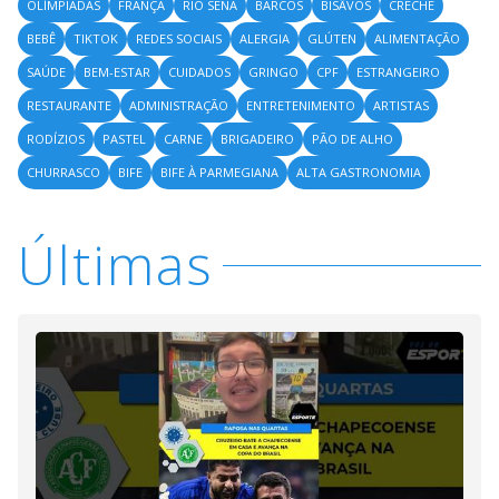
OLÍMPIADAS
FRANÇA
RIO SENA
BARCOS
BISÂVOS
CRECHE
BEBÊ
TIKTOK
REDES SOCIAIS
ALERGIA
GLÚTEN
ALIMENTAÇÃO
SAÚDE
BEM-ESTAR
CUIDADOS
GRINGO
CPF
ESTRANGEIRO
RESTAURANTE
ADMINISTRAÇÃO
ENTRETENIMENTO
ARTISTAS
RODÍZIOS
PASTEL
CARNE
BRIGADEIRO
PÃO DE ALHO
CHURRASCO
BIFE
BIFE À PARMEGIANA
ALTA GASTRONOMIA
Últimas