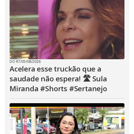
DO R7
/
05/08/2026
Acelera esse truckão que a
saudade não espera! 🛣️ Sula
Miranda #Shorts #Sertanejo