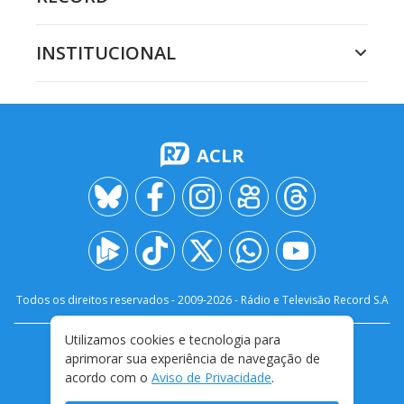
INSTITUCIONAL
ACLR
Todos os direitos reservados - 2009-
2026
- Rádio e Televisão Record S.A
Utilizamos cookies e tecnologia para
CARREIRA
FALE CONOSCO
PRIVACIDADE
aprimorar sua experiência de navegação de
TERMOS E CONDIÇÕES DE USO
acordo com o
Aviso de Privacidade
.