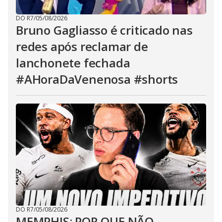
DO R7
/
05/08/2026
Bruno Gagliasso é criticado nas
redes após reclamar de
lanchonete fechada
#AHoraDaVenenosa #shorts
DO R7
/
05/08/2026
MEMPHIS: POR QUE NÃO