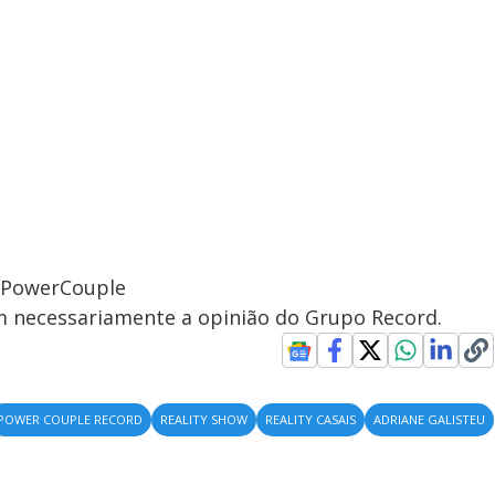
ePowerCouple
em necessariamente a opinião do Grupo Record.
POWER COUPLE RECORD
REALITY SHOW
REALITY CASAIS
ADRIANE GALISTEU