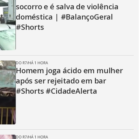
socorro e é salva de violência
doméstica | #BalançoGeral
#Shorts
DO R7
/
HÁ 1 HORA
Homem joga ácido em mulher
após ser rejeitado em bar
#Shorts #CidadeAlerta
DO R7
/
HÁ 1 HORA