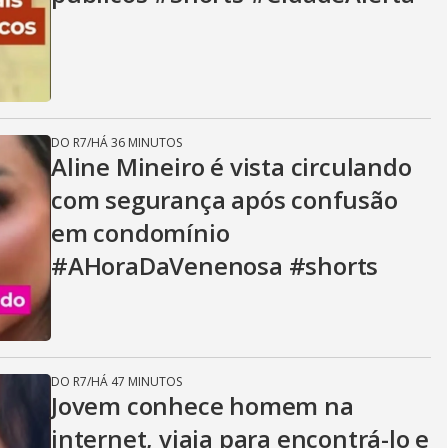
DO R7
/
HÁ 36 MINUTOS
Aline Mineiro é vista circulando
com segurança após confusão
em condomínio
#AHoraDaVenenosa #shorts
DO R7
/
HÁ 47 MINUTOS
Jovem conhece homem na
internet, viaja para encontrá-lo e