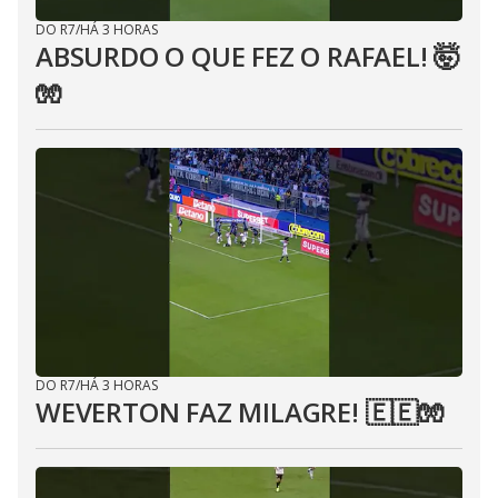
DO R7
/
HÁ 3 HORAS
ABSURDO O QUE FEZ O RAFAEL! 🤯
🧤
DO R7
/
HÁ 3 HORAS
WEVERTON FAZ MILAGRE! 🇪🇪🧤