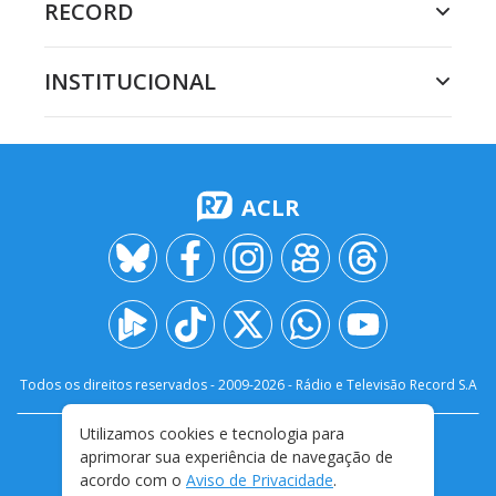
RECORD
INSTITUCIONAL
ACLR
Todos os direitos reservados - 2009-
2026
- Rádio e Televisão Record S.A
Utilizamos cookies e tecnologia para
CARREIRA
FALE CONOSCO
PRIVACIDADE
aprimorar sua experiência de navegação de
TERMOS E CONDIÇÕES DE USO
acordo com o
Aviso de Privacidade
.