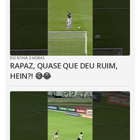
DO R7
/
HÁ 3 HORAS
RAPAZ, QUASE QUE DEU RUIM,
HEIN?! 😅😂⁣