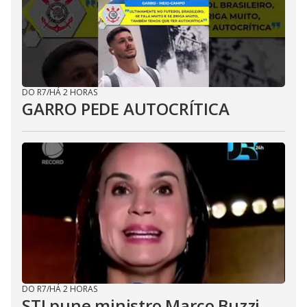
DO R7
/
HÁ 2 HORAS
GARRO PEDE AUTOCRÍTICA
DO R7
/
HÁ 2 HORAS
STJ pune ministro Marco Buzzi