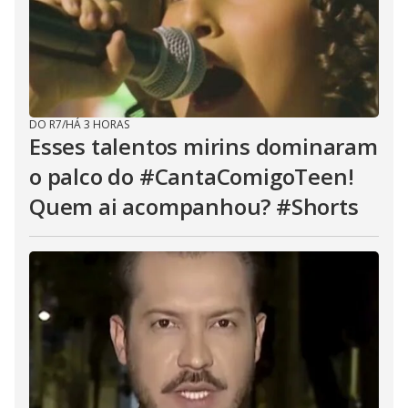
DO R7
/
HÁ 3 HORAS
Esses talentos mirins dominaram
o palco do #CantaComigoTeen!
Quem ai acompanhou? #Shorts