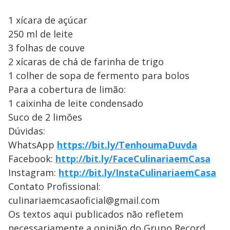
1 xícara de açúcar
250 ml de leite
3 folhas de couve
2 xícaras de chá de farinha de trigo
1 colher de sopa de fermento para bolos
Para a cobertura de limão:
1 caixinha de leite condensado
Suco de 2 limões
Dúvidas:
WhatsApp
https://bit.ly/TenhoumaDuvda
Facebook:
http://bit.ly/FaceCulinariaemCasa
Instagram:
http://bit.ly/InstaCulinariaemCasa
Contato Profissional:
culinariaemcasaoficial@gmail.com
Os textos aqui publicados não refletem
necessariamente a opinião do Grupo Record.