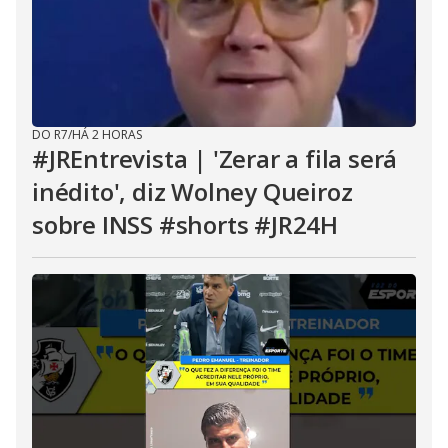
DO R7
/
HÁ 2 HORAS
#JREntrevista | 'Zerar a fila será
inédito', diz Wolney Queiroz
sobre INSS #shorts #JR24H