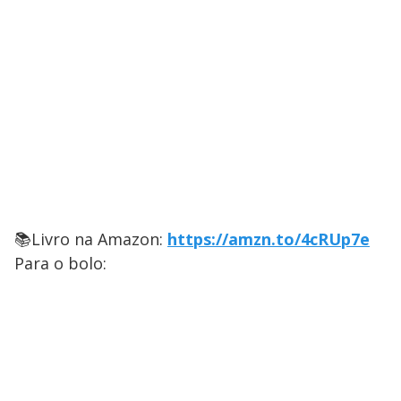
📚Livro na Amazon:
https://amzn.to/4cRUp7e
Para o bolo: