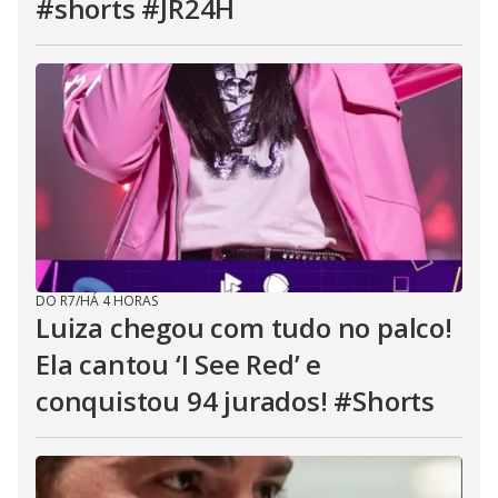
#shorts #JR24H
DO R7
/
HÁ 4 HORAS
Luiza chegou com tudo no palco!
Ela cantou ‘I See Red’ e
conquistou 94 jurados! #Shorts