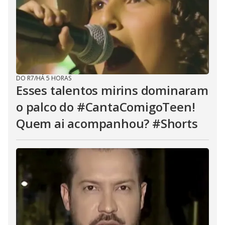
DO R7
/
HÁ 5 HORAS
Esses talentos mirins dominaram
o palco do #CantaComigoTeen!
Quem ai acompanhou? #Shorts