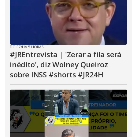
DO R7
/
HÁ 5 HORAS
#JREntrevista | 'Zerar a fila será
inédito', diz Wolney Queiroz
sobre INSS #shorts #JR24H