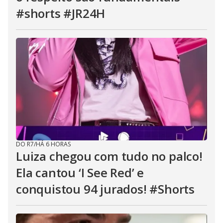
#shorts #JR24H
DO R7
/
HÁ 6 HORAS
Luiza chegou com tudo no palco!
Ela cantou ‘I See Red’ e
conquistou 94 jurados! #Shorts