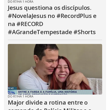
DO R7
/
HÁ 1 HORA
Jesus questiona os discípulos.
#NovelaJesus no #RecordPlus e
na #RECORD
#AGrandeTempestade #Shorts
DO R7
/
HÁ 1 HORA
Major divide a rotina entre o