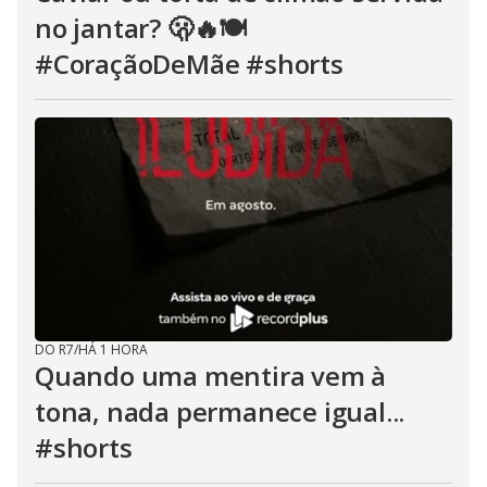
no jantar? 🫢🔥🍽️
#CoraçãoDeMãe #shorts
DO R7
/
HÁ 1 HORA
Quando uma mentira vem à
tona, nada permanece igual...
#shorts