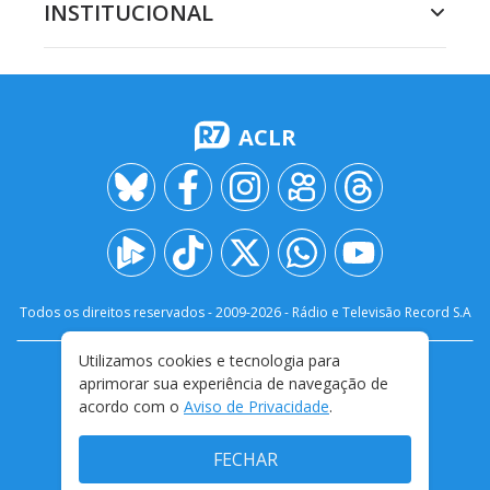
INSTITUCIONAL
ACLR
Todos os direitos reservados - 2009-
2026
- Rádio e Televisão Record S.A
Utilizamos cookies e tecnologia para
CARREIRA
FALE CONOSCO
PRIVACIDADE
aprimorar sua experiência de navegação de
TERMOS E CONDIÇÕES DE USO
acordo com o
Aviso de Privacidade
.
FECHAR