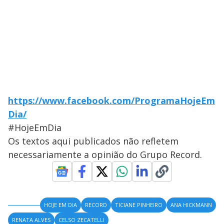
https://www.facebook.com/ProgramaHojeEm
Dia/
#HojeEmDia
Os textos aqui publicados não refletem
necessariamente a opinião do Grupo Record.
HOJE EM DIA
RECORD
TICIANE PINHEIRO
ANA HICKMANN
RENATA ALVES
CELSO ZECATELLI