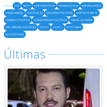
SCA
NDTV
24/07/2024 07:33
UPIARA BOSCHI
REPUBLICANOS
UNIÃO BRASIL
POLÍTICA SC
DECISÕES POLÍTICAS
PARTIDOS EM SC
CENÁRIO POLÍTICO
COMENTÁRIOS POLÍTICOS
SANTA CATARINA
INFLUÊNCIAS POLÍTICAS
VOTO+
VOTO +
VOTO MAIS
ELEIÇÕES 2024
Últimas