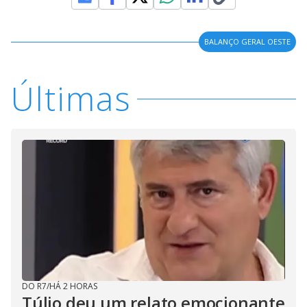
BALANÇO GERAL OESTE
Últimas
DO R7
/
HÁ 2 HORAS
Túlio deu um relato emocionante