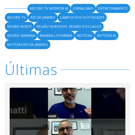
RECORD TV INTERIOR RJ
JORNALISMO
ENTRETENIMENTO
RECORD TV
RIO DE JANEIRO
CAMPOS DOS GOYTACAZES
REGIÃO NORTE
REGIÃO NOROESTE. REGIÃO DOS LAGOS
REGIÃO SERRANA
BAIXADA LITORÂNEA
NOTÍCIAS
NOTÍCIAS RJ
NOTÍCIAS RIO DE JANEIRO
Últimas