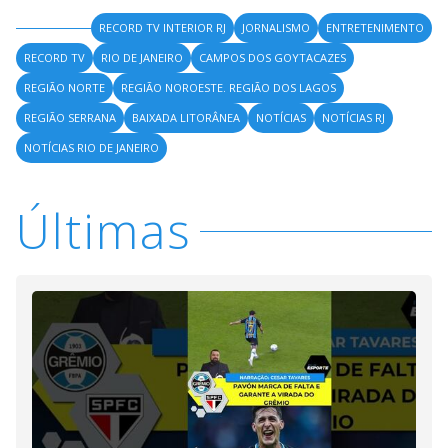
RECORD TV INTERIOR RJ
JORNALISMO
ENTRETENIMENTO
RECORD TV
RIO DE JANEIRO
CAMPOS DOS GOYTACAZES
REGIÃO NORTE
REGIÃO NOROESTE. REGIÃO DOS LAGOS
REGIÃO SERRANA
BAIXADA LITORÂNEA
NOTÍCIAS
NOTÍCIAS RJ
NOTÍCIAS RIO DE JANEIRO
Últimas