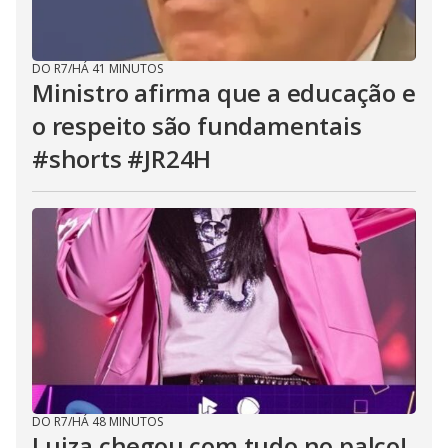
DO R7
/
HÁ 41 MINUTOS
Ministro afirma que a educação e
o respeito são fundamentais
#shorts #JR24H
DO R7
/
HÁ 48 MINUTOS
Luiza chegou com tudo no palco!