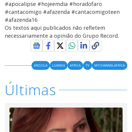
#apocalipse #hojeemdia #horadofaro
#cantacomigo #afazenda #cantacomigoteen
#afazenda16
Os textos aqui publicados não refletem
necessariamente a opinião do Grupo Record.
ANGOLA
LUANDA
AFRICA
TV
MYCHANNELAFRICA
Últimas