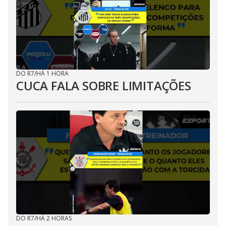
DO R7
/
HÁ 1 HORA
CUCA FALA SOBRE LIMITAÇÕES
DO R7
/
HÁ 2 HORAS