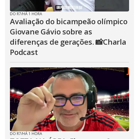
DO R7
/
HÁ 1 HORA
Avaliação do bicampeão olímpico
Giovane Gávio sobre as
diferenças de gerações. 📸Charla
Podcast
DO R7
/
HÁ 1 HORA