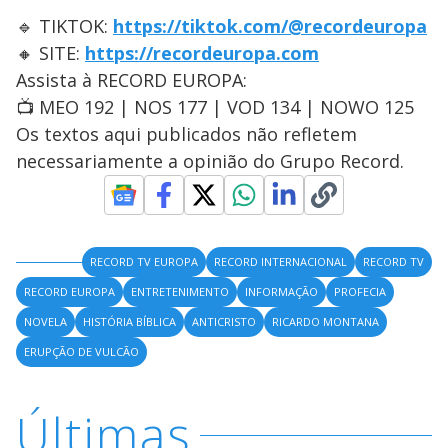
🔹 TIKTOK:
https://tiktok.com/@recordeuropa
🔸 SITE:
https://recordeuropa.com
Assista à RECORD EUROPA:
📺 MEO 192 | NOS 177 | VOD 134 | NOWO 125
Os textos aqui publicados não refletem
necessariamente a opinião do Grupo Record.
RECORD TV EUROPA
RECORD INTERNACIONAL
RECORD TV
RECORD EUROPA
ENTRETENIMENTO
INFORMAÇÃO
PROFECIA
NOVELA
HISTÓRIA BÍBLICA
ANTICRISTO
RICARDO MONTANA
ERUPÇÃO DE VULCÃO
Últimas